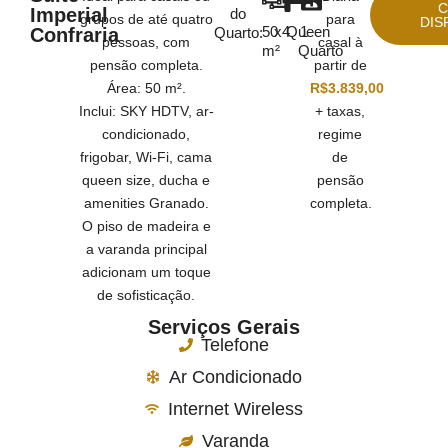
C
Imperial
do
grupos de até quatro
para
DIS
50
x4
Queen
1
Confraria
Quarto:
pessoas, com
casal à
m²
Quarto
pensão completa.
partir de
Área: 50 m².
R$3.839,00
Inclui: SKY HDTV, ar-
+ taxas,
condicionado,
regime
frigobar, Wi-Fi, cama
de
queen size, ducha e
pensão
amenities Granado.
completa.
O piso de madeira e
a varanda principal
adicionam um toque
de sofisticação.
Serviços Gerais
Telefone
Ar Condicionado
Internet Wireless
Varanda