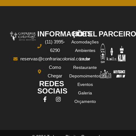
INFORMAÇÕES
HOTEL
PARCEIR
(11) 3995-
Acomodações
6290
Ambientes
reservas@confrariacolonial.com.br
Lazer
Como
Restaurante
Chegar
Depomoimentos
REDES
Eventos
SOCIAIS
Galeria
Orçamento